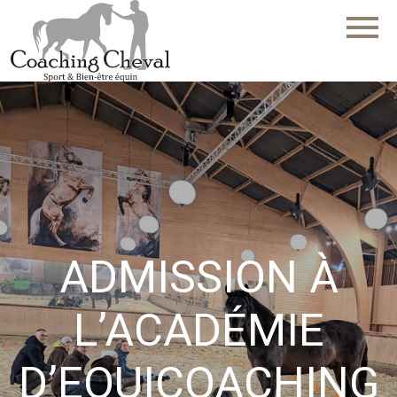
menu
ADMISSION À
L’ACADÉMIE
D’EQUICOACHING