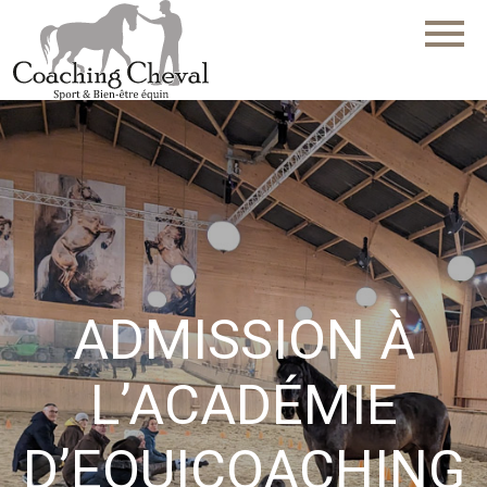
menu
ADMISSION À
L’ACADÉMIE
D’EQUICOACHING